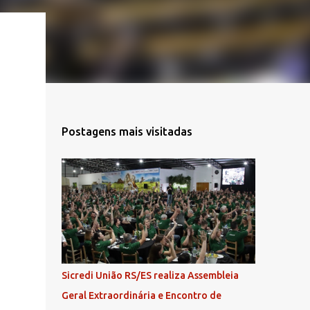
Postagens mais visitadas
Sicredi União RS/ES realiza Assembleia
Geral Extraordinária e Encontro de