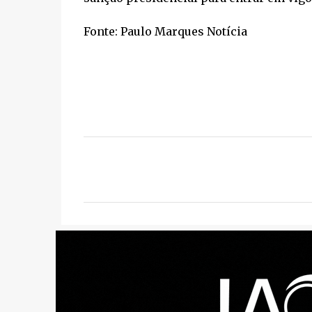
Fonte: Paulo Marques Notícia
C
o
m
e
n
t
á
r