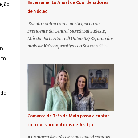
Encerramento Anual de Coordenadores
ação
de Núcleo
​ Evento contou com a participação do
Presidente da Central Sicredi Sul Sudeste,
Márcio Port . A Sicredi União RS/ES, uma das
mais de 100 cooperativas do Sistema Sicredi,
mm
realizou no dia 04 de novembro a
 um
Assembleia Geral Extraordinária e o
Encontro de Encerramento Anual de
Coordenadores de Núcleo, marcando o
fechamento de mais um ciclo de conquistas
e planejamento para o futuro. O evento
 do
ocorreu presencialmente em Santa Rosa/RS
com transmissão simultânea para os
coordenadores capixabas, que estavam
Comarca de Três de Maio passa a contar
reunidos em Cachoeiro de Itapemirim / ES.
com duas promotoras de Justiça
Durante a Assembleia Geral Extraordinária,
foram debatidas e aprovadas pautas
A Comarca de Três de Maio, que já contava