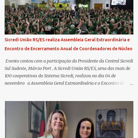
Sicredi União RS/ES realiza Assembleia Geral Extraordinária e
Encontro de Encerramento Anual de Coordenadores de Núcleo
​ Evento contou com a participação do Presidente da Central Sicredi
Sul Sudeste, Márcio Port . A Sicredi União RS/ES, uma das mais de
100 cooperativas do Sistema Sicredi, realizou no dia 04 de
novembro a Assembleia Geral Extraordinária e o Encontro de
Encerramento Anual de Coordenadores de Núcleo, marcando o
fechamento de mais um ciclo de conquistas e planejamento para o
futuro. O evento ocorreu presencialmente em Santa Rosa/RS com
transmissão simultânea para os coordenadores capixabas, que
estavam reunidos em Cachoeiro de Itapemirim / ES. Durante a
Assembleia Geral Extraordinária, foram debatidas e aprovadas
pautas estratégicas, como a atualização da Política de