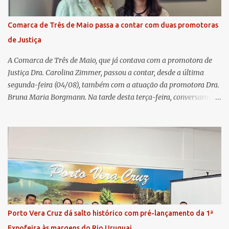
Remuneração dos Administradores Estatutários e do regulamento
do Fundo Social, reforçando o compromisso da cooperativa com a
Comarca de Três de Maio passa a contar com duas promotoras
transparência e a governança. No Encontro de Coordenadores de
de Justiça
Núcleo, o presidente da Sicredi União RS/ES, Sidnei Strejevitch, fez
um balanço das principais real...
A Comarca de Três de Maio, que já contava com a promotora de
Justiça Dra. Carolina Zimmer, passou a contar, desde a última
segunda-feira (04/08), também com a atuação da promotora Dra.
Bruna Maria Borgmann. Na tarde desta terça-feira, conversamos
com as duas promotoras. Inicialmente, a Dra. Carolina - que atua
há 11 anos na comarca - falou sobre os trabalhos desenvolvidos
pelo Ministério Público e destacou a importância da instituição
para a comunidade, bem como a relevância da chegada da nova
colega, que contribuirá no andamento dos processos. A Dra. Bruna,
por sua vez, se apresentou à comunidade. Ela atuou por 12 anos na
Comarca de Horizontina e foi promovida para Três de Maio, onde
já esteve em outras ocasiões substituindo a Dra. Carolina durante
períodos de férias. A nova promotora ressaltou o volume de
Porto Vera Cruz dá salto histórico com pré-lançamento da 1ª
processos da comarca e a importância do trabalho conjunto,
Expofeira às margens do Rio Uruguai