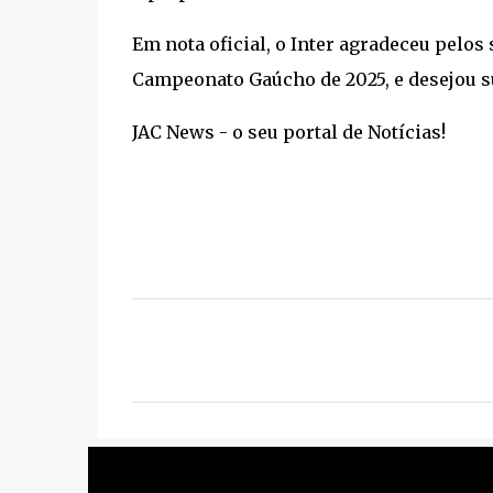
Em nota oficial, o Inter agradeceu pelos
Campeonato Gaúcho de 2025, e desejou su
JAC News - o seu portal de Notícias!
C
o
m
e
n
t