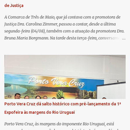
transparência e a governança. No Encontro de Coordenadores de
de Justiça
Núcleo, o presidente da Sicredi União RS/ES, Sidnei Strejevitch, fez
um balanço das principais real...
A Comarca de Três de Maio, que já contava com a promotora de
Justiça Dra. Carolina Zimmer, passou a contar, desde a última
segunda-feira (04/08), também com a atuação da promotora Dra.
Bruna Maria Borgmann. Na tarde desta terça-feira, conversamos
com as duas promotoras. Inicialmente, a Dra. Carolina - que atua
há 11 anos na comarca - falou sobre os trabalhos desenvolvidos
pelo Ministério Público e destacou a importância da instituição
para a comunidade, bem como a relevância da chegada da nova
colega, que contribuirá no andamento dos processos. A Dra. Bruna,
por sua vez, se apresentou à comunidade. Ela atuou por 12 anos na
Comarca de Horizontina e foi promovida para Três de Maio, onde
já esteve em outras ocasiões substituindo a Dra. Carolina durante
períodos de férias. A nova promotora ressaltou o volume de
Porto Vera Cruz dá salto histórico com pré-lançamento da 1ª
processos da comarca e a importância do trabalho conjunto,
Expofeira às margens do Rio Uruguai
permitindo a divisão de atividades e maior agilidade no
atendimento às demandas. A Comarca de Três de Maio abrang...
Porto Vera Cruz, às margens do imponente Rio Uruguai, está