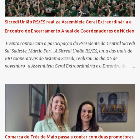
Sicredi União RS/ES realiza Assembleia Geral Extraordinária e
Encontro de Encerramento Anual de Coordenadores de Núcleo
​ Evento contou com a participação do Presidente da Central Sicredi
Sul Sudeste, Márcio Port . A Sicredi União RS/ES, uma das mais de
100 cooperativas do Sistema Sicredi, realizou no dia 04 de
novembro a Assembleia Geral Extraordinária e o Encontro de
Encerramento Anual de Coordenadores de Núcleo, marcando o
fechamento de mais um ciclo de conquistas e planejamento para o
futuro. O evento ocorreu presencialmente em Santa Rosa/RS com
transmissão simultânea para os coordenadores capixabas, que
estavam reunidos em Cachoeiro de Itapemirim / ES. Durante a
Assembleia Geral Extraordinária, foram debatidas e aprovadas
pautas estratégicas, como a atualização da Política de
Remuneração dos Administradores Estatutários e do regulamento
do Fundo Social, reforçando o compromisso da cooperativa com a
Comarca de Três de Maio passa a contar com duas promotoras