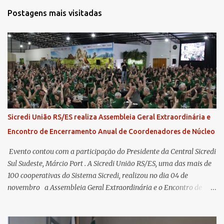
Postagens mais visitadas
Sicredi União RS/ES realiza Assembleia Geral Extraordinária e
Encontro de Encerramento Anual de Coordenadores de Núcleo
​ Evento contou com a participação do Presidente da Central Sicredi
Sul Sudeste, Márcio Port . A Sicredi União RS/ES, uma das mais de
100 cooperativas do Sistema Sicredi, realizou no dia 04 de
novembro a Assembleia Geral Extraordinária e o Encontro de
Encerramento Anual de Coordenadores de Núcleo, marcando o
fechamento de mais um ciclo de conquistas e planejamento para o
futuro. O evento ocorreu presencialmente em Santa Rosa/RS com