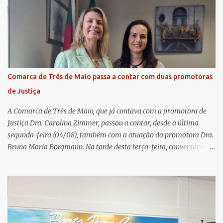
transmissão simultânea para os coordenadores capixabas, que
estavam reunidos em Cachoeiro de Itapemirim / ES. Durante a
Assembleia Geral Extraordinária, foram debatidas e aprovadas
pautas estratégicas, como a atualização da Política de
Remuneração dos Administradores Estatutários e do regulamento
do Fundo Social, reforçando o compromisso da cooperativa com a
Comarca de Três de Maio passa a contar com duas promotoras
transparência e a governança. No Encontro de Coordenadores de
de Justiça
Núcleo, o presidente da Sicredi União RS/ES, Sidnei Strejevitch, fez
um balanço das principais real...
A Comarca de Três de Maio, que já contava com a promotora de
Justiça Dra. Carolina Zimmer, passou a contar, desde a última
segunda-feira (04/08), também com a atuação da promotora Dra.
Bruna Maria Borgmann. Na tarde desta terça-feira, conversamos
com as duas promotoras. Inicialmente, a Dra. Carolina - que atua
há 11 anos na comarca - falou sobre os trabalhos desenvolvidos
pelo Ministério Público e destacou a importância da instituição
para a comunidade, bem como a relevância da chegada da nova
colega, que contribuirá no andamento dos processos. A Dra. Bruna,
por sua vez, se apresentou à comunidade. Ela atuou por 12 anos na