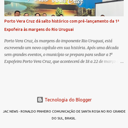
Comarca de Horizontina e foi promovida para Três de Maio, onde
já esteve em outras ocasiões substituindo a Dra. Carolina durante
períodos de férias. A nova promotora ressaltou o volume de
Porto Vera Cruz dá salto histórico com pré-lançamento da 1ª
processos da comarca e a importância do trabalho conjunto,
Expofeira às margens do Rio Uruguai
permitindo a divisão de atividades e maior agilidade no
atendimento às demandas. A Comarca de Três de Maio abrang...
Porto Vera Cruz, às margens do imponente Rio Uruguai, está
escrevendo um novo capítulo em sua história. Após uma década
sem grandes eventos, o município se prepara para sediar a 1ª
Expofeira Porto Vera Cruz, que acontecerá de 18 a 22 de março de
2026. O pré-lançamento oficial já aponta para um evento que vai
muito além da estrutura: é o símbolo de um novo tempo para a
cidade. A feira multissetorial promete movimentar a economia
local, destacando o comércio, a produção rural, o turismo e os
talentos da região. Mais do que um evento, a Expofeira surge como
Tecnologia do Blogger
um divisor de águas após dez anos sem feiras ou grandes
encontros capazes de projetar o nome do município em nível
JAC NEWS - RONALDO PINHEIRO COMUNICAÇÃO DE SANTA ROSA NO RIO GRANDE
estadual. Mas afinal, por que “Expofeira Porto Vera Cruz”? A
DO SUL, BRASIL.
resposta é simples: porque agora é diferente. No passado, outras