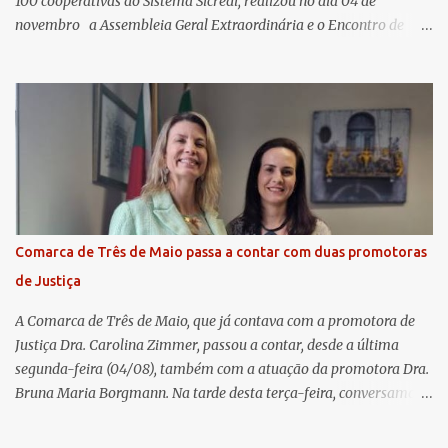
100 cooperativas do Sistema Sicredi, realizou no dia 04 de
novembro a Assembleia Geral Extraordinária e o Encontro de
Encerramento Anual de Coordenadores de Núcleo, marcando o
fechamento de mais um ciclo de conquistas e planejamento para o
futuro. O evento ocorreu presencialmente em Santa Rosa/RS com
transmissão simultânea para os coordenadores capixabas, que
estavam reunidos em Cachoeiro de Itapemirim / ES. Durante a
Assembleia Geral Extraordinária, foram debatidas e aprovadas
pautas estratégicas, como a atualização da Política de
Remuneração dos Administradores Estatutários e do regulamento
do Fundo Social, reforçando o compromisso da cooperativa com a
Comarca de Três de Maio passa a contar com duas promotoras
transparência e a governança. No Encontro de Coordenadores de
de Justiça
Núcleo, o presidente da Sicredi União RS/ES, Sidnei Strejevitch, fez
um balanço das principais real...
A Comarca de Três de Maio, que já contava com a promotora de
Justiça Dra. Carolina Zimmer, passou a contar, desde a última
segunda-feira (04/08), também com a atuação da promotora Dra.
Bruna Maria Borgmann. Na tarde desta terça-feira, conversamos
com as duas promotoras. Inicialmente, a Dra. Carolina - que atua
há 11 anos na comarca - falou sobre os trabalhos desenvolvidos